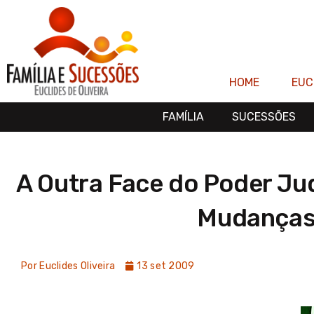
Ir
para
o
conteúdo
HOME
EUC
FAMÍLIA
SUCESSÕES
A Outra Face do Poder Jud
Mudanças
Por
Euclides Oliveira
13 set 2009