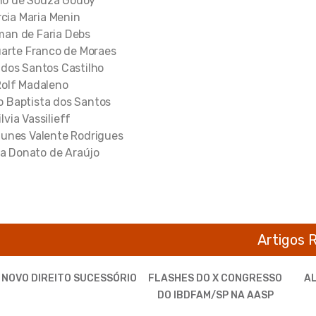
no de Souza Godoy
cia Maria Menin
an de Faria Debs
arte Franco de Moraes
 dos Santos Castilho
Rolf Madaleno
 Baptista dos Santos
ilvia Vassilieff
tunes Valente Rodrigues
a Donato de Araújo
Artigos 
 NOVO DIREITO SUCESSÓRIO
FLASHES DO X CONGRESSO
AL
DO IBDFAM/SP NA AASP