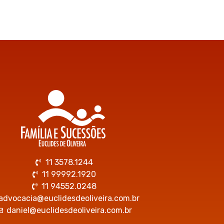
11 3578.1244
11 99992.1920
11 94552.0248
advocacia@euclidesdeoliveira.com.br
daniel@euclidesdeoliveira.com.br