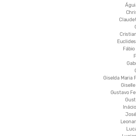
Águi
Chri
Claude
Cristia
Euclides
Fábio
F
Gab
Giselda Maria
Gisell
Gustavo Fe
Gust
Ináci
José
Leonar
Luc