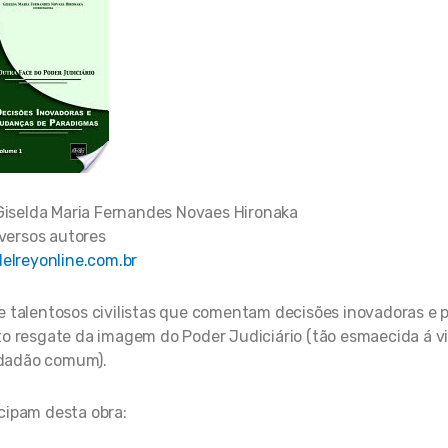
Giselda Maria Fernandes Novaes Hironaka
versos autores
elreyonline.com.br
e talentosos civilistas que comentam decisões inovadoras e 
to resgate da imagem do Poder Judiciário (tão esmaecida á v
dadão comum).
cipam desta obra: