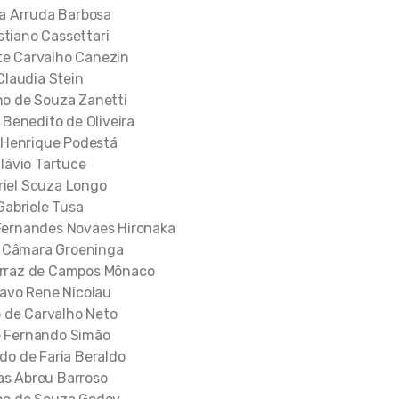
a Arruda Barbosa
stiano Cassettari
te Carvalho Canezin
Claudia Stein
no de Souza Zanetti
 Benedito de Oliveira
 Henrique Podestá
lávio Tartuce
riel Souza Longo
Gabriele Tusa
 Fernandes Novaes Hironaka
e Câmara Groeninga
rraz de Campos Mônaco
avo Rene Nicolau
o de Carvalho Neto
 Fernando Simão
do de Faria Beraldo
as Abreu Barroso