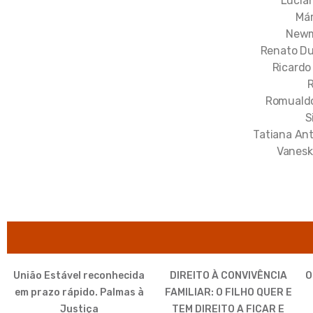
Lucia
Már
Newm
Renato Du
Ricardo
Romualdo
S
Tatiana An
Vanesk
União Estável reconhecida
DIREITO À CONVIVÊNCIA
O
em prazo rápido. Palmas à
FAMILIAR: O FILHO QUER E
Justiça
TEM DIREITO A FICAR E