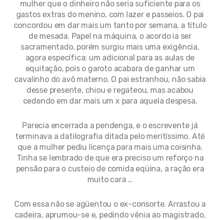
mulher que o dinheiro não seria suficiente para os
gastos extras do menino, com lazer e passeios. O pai
concordou em dar mais um tanto por semana, a título
de mesada. Papel na máquina, o acordo ia ser
sacramentado, porém surgiu mais uma exigência,
agora específica: um adicional para as aulas de
equitação, pois o garoto acabara de ganhar um
cavalinho do avô materno. O pai estranhou, não sabia
desse presente, chiou e regateou, mas acabou
cedendo em dar mais um x para aquela despesa.
Parecia encerrada a pendenga, e o escrevente já
terminava a datilografia ditada pelo meritíssimo. Até
que a mulher pediu licença para mais uma coisinha.
Tinha se lembrado de que era preciso um reforço na
pensão para o custeio de comida eqüina, a ração era
muito cara …
Com essa não se agüentou o ex-consorte. Arrastou a
cadeira, aprumou-se e, pedindo vênia ao magistrado,