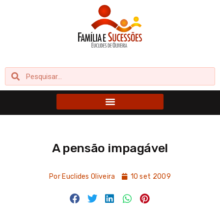
Ir
para
o
conteúdo
Pesquisar
Pesquisar
A pensão impagável
Por
Euclides Oliveira
10 set 2009