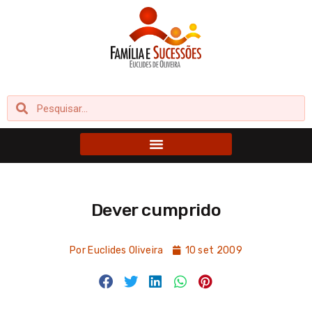
Ir
para
o
conteúdo
Pesquisar
Pesquisar
Dever cumprido
Por
Euclides Oliveira
10 set 2009