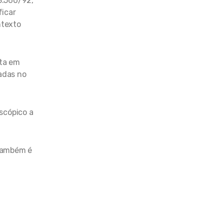
 8.560/92,
ficar
ntexto
lta em
adas no
oscópico a
 também é