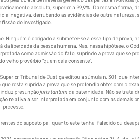
ado pela coleta de material genético das partes envolvidas (o
é praticamente absoluta, superior a 99,9%. Da mesma forma, d
cial negativa, derrubando as evidências de outra natureza, s
fissão do investigado.
e. Ninguém é obrigado a submeter-se a esse tipo de prova, 
 à da liberdade da pessoa humana. Mas, nessa hipótese, o Códi
terpretada como admissão do fato, suprindo a prova que se pr
o velho provérbio “quem cala consente”.
Superior Tribunal de Justiça editou a súmula n. 301, que inte
o que resta suprida a prova que se pretendia obter com o exam
e induz presunção
juris tantum
da paternidade. Não se trata 
ção relativa a ser interpretada em conjunto com as demais p
processo.
arentes do suposto pai, quanto este tenha falecido ou desap