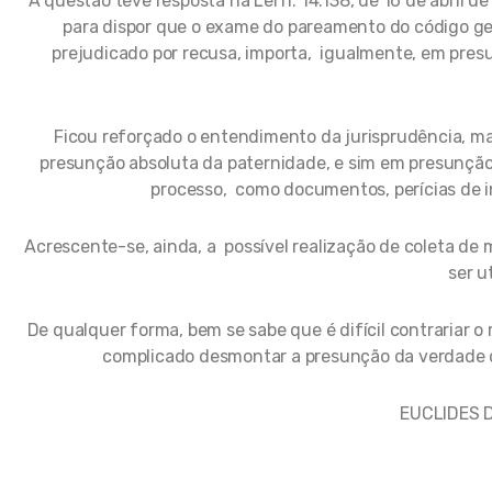
A questão teve resposta na Lei n. 14.138, de 16 de abril 
para dispor que o exame do pareamento do código ge
prejudicado por recusa, importa, igualmente, em pres
Ficou reforçado o entendimento da jurisprudência, m
presunção absoluta da paternidade, e sim em presunção
processo, como documentos, perícias de i
Acrescente-se, ainda, a possível realização de coleta de 
ser u
De qualquer forma, bem se sabe que é difícil contrariar o
complicado desmontar a presunção da verdade q
EUCLIDES D