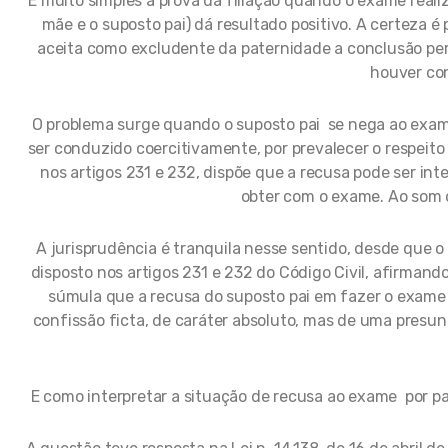
É muito simples a prova da filiação quando o exame realiz
mãe e o suposto pai) dá resultado positivo. A certeza 
aceita como excludente da paternidade a conclusão peri
houver con
O problema surge quando o suposto pai se nega ao exam
ser conduzido coercitivamente, por prevalecer o respeito
nos artigos 231 e 232, dispõe que a recusa pode ser in
obter com o exame. Ao som d
A jurisprudência é tranquila nesse sentido, desde que o 
disposto nos artigos 231 e 232 do Código Civil, afirmand
súmula que a recusa do suposto pai em fazer o exam
confissão ficta, de caráter absoluto, mas de uma presun
E como interpretar a situação de recusa ao exame por p