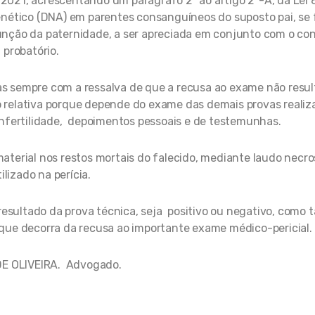
de 2021, acrescentando um parágrafo 2º ao artigo 2º-A, da Lei
nético (DNA) em parentes consanguíneos do suposto pai, se 
unção da paternidade, a ser apreciada em conjunto com o co
probatório.
as sempre com a ressalva de que a recusa ao exame não resu
 relativa porque depende do exame das demais provas realiz
nfertilidade, depoimentos pessoais e de testemunhas.
material nos restos mortais do falecido, mediante laudo necr
tilizado na perícia.
 resultado da prova técnica, seja positivo ou negativo, como
ue decorra da recusa ao importante exame médico-pericial.
E OLIVEIRA. Advogado.