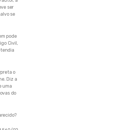
 autor, a
eve ser
alvo se
nem pode
go Civil,
etendia
rpreta o
e. Diz a
de uma
rovas do
arecido?