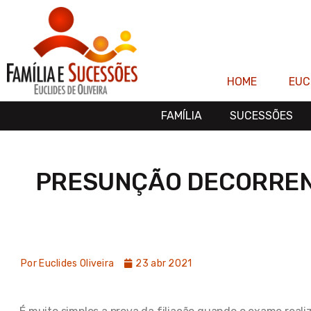
Ir
para
o
conteúdo
HOME
EUC
FAMÍLIA
SUCESSÕES
PRESUNÇÃO DECORREN
Por
Euclides Oliveira
23 abr 2021