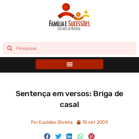
Ir
para
o
conteúdo
Pesquisar
Pesquisar
Sentença em versos: Briga de
casal
Por
Euclides Oliveira
10 set 2009