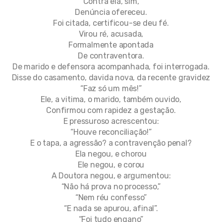
Contra ela, sim,
Denúncia ofereceu.
Foi citada, certificou-se deu fé.
Virou ré, acusada,
Formalmente apontada
De contraventora.
De marido e defensora acompanhada, foi interrogada.
Disse do casamento, davida nova, da recente gravidez
“Faz só um mês!”
Ele, a vitima, o marido, também ouvido,
Confirmou com rapidez a gestação.
E pressuroso acrescentou:
“Houve reconciliação!”
E o tapa, a agressão? a contravenção penal?
Ela negou, e chorou
Ele negou, e corou
A Doutora negou, e argumentou:
“Não há prova no processo,”
“Nem réu confesso”
“E nada se apurou, afinal”.
“Foi tudo engano”