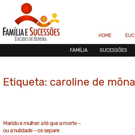
Ir
para
o
conteúdo
HOME
EUC
FAMÍLIA
SUCESSÕES
Etiqueta: caroline de môn
Marido e mulher: até que a morte –
ou a nulidade – os separe