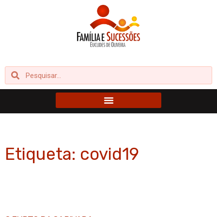
Ir
para
o
conteúdo
Pesquisar
Pesquisar
Etiqueta: covid19