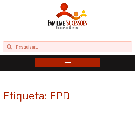
Ir
para
o
conteúdo
Pesquisar
Pesquisar
Etiqueta: EPD