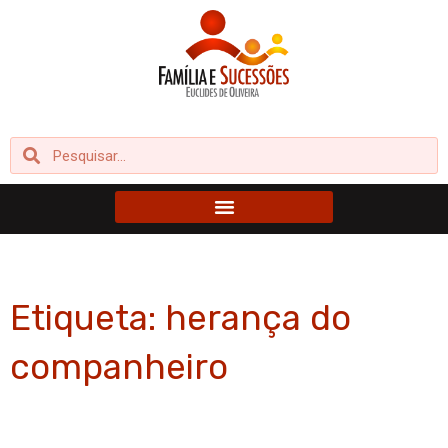
Ir
para
o
conteúdo
Pesquisar
Pesquisar
Etiqueta: herança do
companheiro