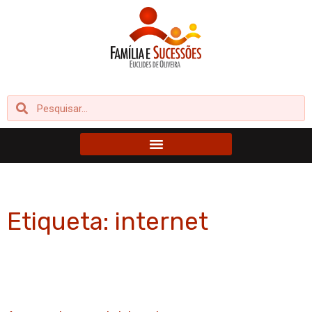
Ir
para
o
conteúdo
Pesquisar
Pesquisar
Etiqueta: internet