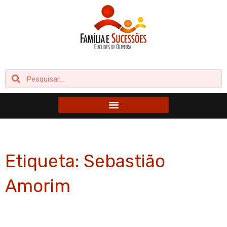
Ir
para
o
conteúdo
Pesquisar
Pesquisar
Etiqueta: Sebastião
Amorim