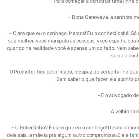
Para começar a construir uma linha 
– Dona Genoveva, a senhora m
– Claro que eu o conheço, Marcos! Eu o conheci bebê. Só
sua mulher, você manipula as pessoas, você espalha boato
quando na realidade você é apenas um coitado. Nem sabe qu
se eu o con
O Promotor fica petrificado, incapaz de acreditar no que
Sem saber o que fazer, ele aponta p
– E o advogado de
A velhinha 
– O Robertinho? É claro que eu o conheço! Desde crianci
dele saia, a mãe ia pra algum outro compromisso.E ele ta