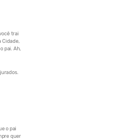
ocê trai
a Cidade,
o pai. Ah,
jurados.
ue o pai
mpre quer