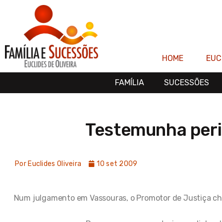
Ir
para
o
conteúdo
HOME
EUC
FAMÍLIA
SUCESSÕES
Testemunha peri
Por
Euclides Oliveira
10 set 2009
Num julgamento em Vassouras, o Promotor de Justiça c