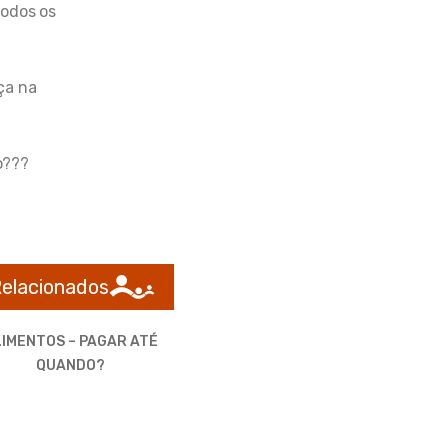
todos os
ça na
o???
Relacionados
IMENTOS – PAGAR ATÉ
QUANDO?