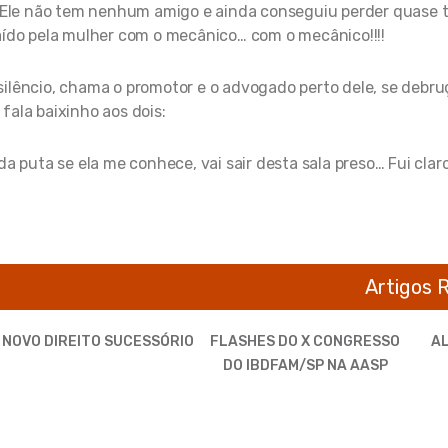
. Ele não tem nenhum amigo e ainda conseguiu perder quase 
aído pela mulher com o mecânico… com o mecânico!!!!
ilêncio, chama o promotor e o advogado perto dele, se debru
fala baixinho aos dois:
a puta se ela me conhece, vai sair desta sala preso… Fui clar
Artigos 
 NOVO DIREITO SUCESSÓRIO
FLASHES DO X CONGRESSO
AL
DO IBDFAM/SP NA AASP