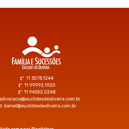
11 3578.1244
11 99992.1920
11 94552.0248
advocacia@euclidesdeoliveira.com.br
daniel@euclidesdeoliveira.com.br